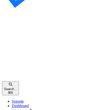
Search...
⌘
K
Soporte
Dashboard