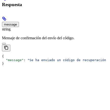
Respuesta
message
string
Mensaje de confirmación del envío del código.
{
  "message"
: 
"Se ha enviado un código de recuperación a
}