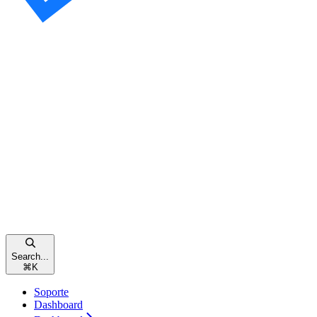
Search...
⌘
K
Soporte
Dashboard