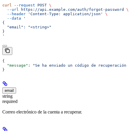
curl
 --request
 POST
 \
  --url
 https://api.example.com/auth/forgot-password
 \
  --header
 'Content-Type: application/json'
 \
  --data
 '
{
  "email": "<string>"
}
'
{
  "message"
: 
"Se ha enviado un código de recuperación a
}
email
string
required
Correo electrónico de la cuenta a recuperar.